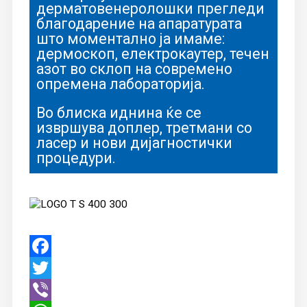
дерматовенеролошки прегледи
благодарение на апаратурата
што моментално ја имаме:
дермоскоп, електрокаутер, течен
азот во склоп на современо
опремена лабораторија.
Во блиска иднина ќе се
извршува доплер, третмани со
ласер и нови дијагностички
процедури.
Facebook
Twitter