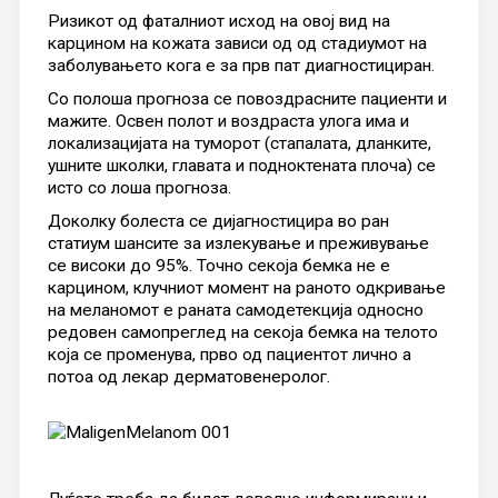
Ризикот од фаталниот исход на овој вид на
карцином на кожата зависи од од стадиумот на
заболувањето кога е за прв пат диагностициран.
Со полоша прогноза се повоздрасните пациенти и
мажите. Освен полот и воздраста улога има и
локализацијата на туморот (стапалата, дланките,
ушните школки, главата и подноктената плоча) се
исто со лоша прогноза.
Доколку болеста се дијагностицира во ран
статиум шансите за излекување и преживување
се високи до 95%. Точно секоја бемка не е
карцином, клучниот момент на раното одкривање
на меланомот е раната самодетекција односно
редовен самопреглед на секоја бемка на телото
која се променува, прво од пациентот лично а
потоа од лекар дерматовенеролог.