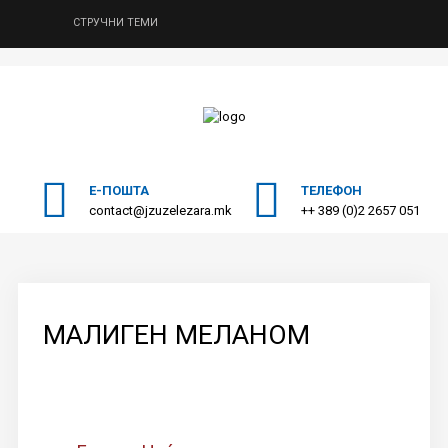
СТРУЧНИ ТЕМИ
ПОЧЕТНА
Пребарајте
на нашата веб страна
ЗА НАС
СПЕЦИЈАЛИСТИЧКИ УСЛУГИ
Е-ПОШТА
ТЕЛЕФОН
contact@jzuzelezara.mk
++ 389 (0)2 2657 051
МЕДИЦИНА НА ТРУД
ДОНАТОРИ
ОДНОСИ СО ЈАВНОСТ
МАЛИГЕН МЕЛАНОМ
КОНТАКТ