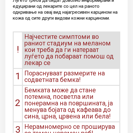
Луѓето треба да бидат доволно информирани и
едуцирани од лекарите со цел на раното
одкривање на овај вид најагресивен карцином на
кожа од сите други видови кожни карциноми.
Најчестите симптоми во
раниот стадиум на меланом
!
кои треба да ги натераат
луѓето да побараат помош од
лекар се
Пораснуваат размерите на
1
содветната бемка!
Бемката може да стане
потемна, посветла или
2
понерамна на површината, ја
менува бојата од кафеава до
сина, црна, црвена или бела!
Нерамномерно се проширува
3