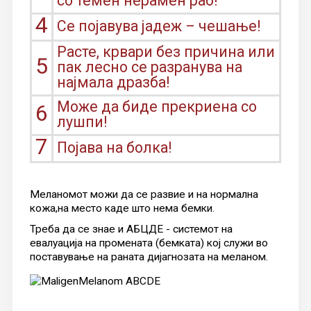
со темен нерамен раб!
4
Се појавува јадеж – чешање!
Расте, крвари без причина или
5
пак лесно се разранува на
најмала дразба!
Може да биде прекриена со
6
лушпи!
7
Појава на болка!
Меланомот можи да се развие и на нормална
кожа,на место каде што нема бемки.
Треба да се знае и АБЦДЕ - системот на
евалуација на промената (бемката) кој служи во
поставување на раната дијагнозата на меланом.