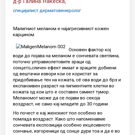
д-р Галина Наќеска,
специјалист дерматовенеролог
Малигниот меланом е најагресивниот кожен
карцином.
Основен фактор кој
води до појава на меланом е сончевата светлина,
поточно ултравиолетовите зраци од
сонцето,сличен ефект имаат и зраците добиени
од вештачки извори кои се користат за
придобивање тен на кожата, сé ова води до брз и
експанзивен разраст на пигментните клетки во
кожата од кои што е составен самиот тумор.
Меланомот може да се појави во секоја
воздраст, не само кај младите до 30 години.
Но почест е кај женскиот пол особено во
помлада воздраст. Како што напоменавме
сончевата експозиција особено екцесивното
сончање, изгореници од сонце дури тоа и да е во