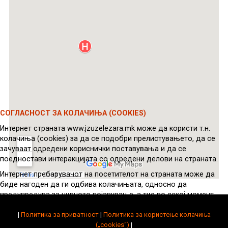
СОГЛАСНОСТ ЗА КОЛАЧИЊА (COOKIES)
Интернет страната www.jzuzelezara.mk може да користи т.н.
колачиња (cookies) за да се подобри прелистувањето, да се
зачуваат одредени кориснички поставувања и да се
поедностави интеракцијата со одредени делови на страната.
Интернет пребарувачот на посетителот на страната може да
биде нагоден да ги одбива колачињата, односно да
предупредува за нивното појавување, а тие во секој момент
можат да се избришат од уредот на посетителот.
|
Политика за приватност
|
Политика за користење колачиња
Во некои случаи, колачињата се потребни за правилно
(„cookies“)
|