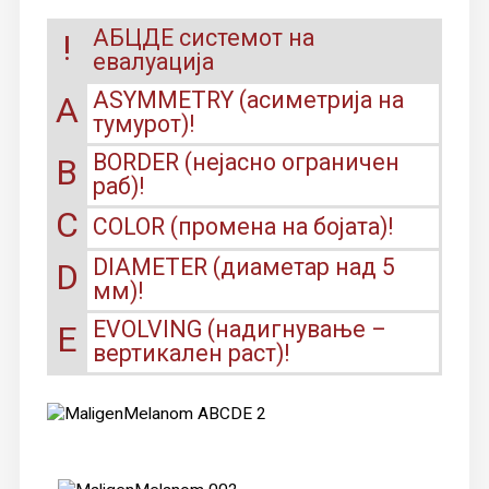
АБЦДЕ системот на
!
евалуација
ASYMMETRY (асиметрија на
A
тумурот)!
BORDER (нејасно ограничен
B
раб)!
C
COLOR (промена на бојата)!
DIAMETER (диаметар над 5
D
мм)!
EVOLVING (надигнување –
E
вертикален раст)!