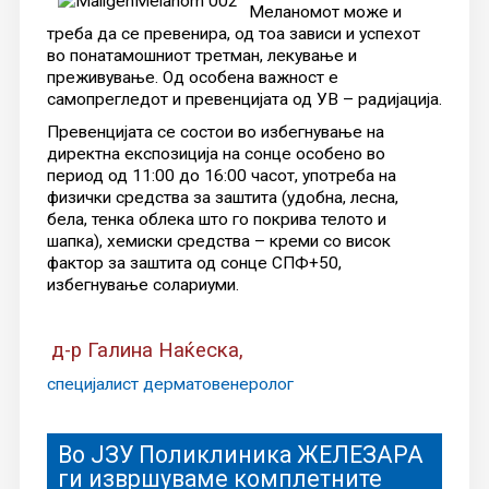
Меланомот може и
треба да се превенира, од тоа зависи и успехот
во понатамошниот третман, лекување и
преживување. Од особена важност е
самопрегледот и превенцијата од УВ – радијација.
Превенцијата се состои во избегнување на
директна експозиција на сонце особено во
период од 11:00 до 16:00 часот, употреба на
физички средства за заштита (удобна, лесна,
бела, тенка облека што го покрива телото и
шапка), хемиски средства – креми со висок
фактор за заштита од сонце СПФ+50,
избегнување солариуми.
д-р Галина Наќеска,
специјалист дерматовенеролог
Во ЈЗУ Поликлиника ЖЕЛЕЗАРА
ги извршуваме комплетните