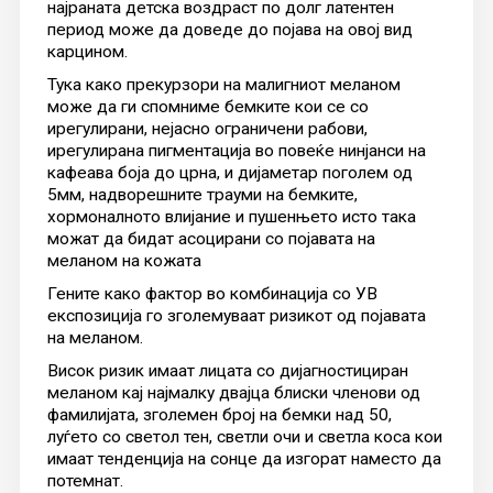
најраната детска воздраст по долг латентен
период може да доведе до појава на овој вид
карцином.
Тука како прекурзори на малигниот меланом
може да ги спомниме бемките кои се со
ирегулирани, нејасно ограничени рабови,
ирегулирана пигментација во повеќе нинјанси на
кафеава боја до црна, и дијаметар поголем од
5мм, надворешните трауми на бемките,
хормоналното влијание и пушенњето исто така
можат да бидат асоцирани со појавата на
меланом на кожата
Гените како фактор во комбинација со УВ
експозиција го зголемуваат ризикот од појавата
на меланом.
Висок ризик имаат лицата со дијагностициран
меланом кај најмалку двајца блиски членови од
фамилијата, зголемен број на бемки над 50,
луѓето со светол тен, светли очи и светла коса кои
имаат тенденција на сонце да изгорат наместо да
потемнат.