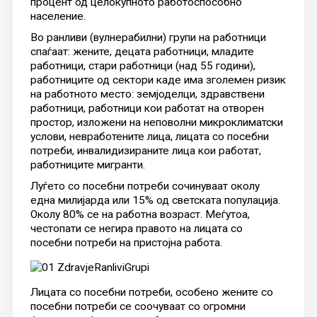
процент од целокупното работоспособно
население.
Во ранливи (вулнерабилни) групи на работници
спаѓаат: жените, децата работници, младите
работници, стари работници (над 55 години),
работниците од сектори каде има зголемен ризик
на работното место: земјоделци, здравствени
работници, работници кои работат на отворен
простор, изложени на неповолни микроклиматски
услови, невработените лица, лицата со посебни
потреби, инвалидизираните лица кои работат,
работниците мигранти.
Луѓето со посебни потреби сочинуваат околу
една милијарда или 15% од светската популација.
Околу 80% се на работна возраст. Меѓутоа,
честопати се негира правото на лицата со
посебни потреби на пристојна работа.
Лицата со посебни потреби, особено жените со
посебни потреби се соочуваат со огромни