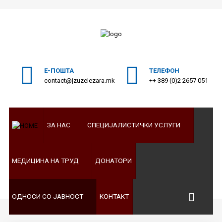
ПОЧЕТНА
Пребарајте
на нашата веб страна
ЗА
Е-ПОШТА
ТЕЛЕФОН
НАС
contact@jzuzelezara.mk
++ 389 (0)2 2657 051
СПЕЦИЈАЛИСТИЧКИ
УСЛУГИ
ЗА НАС
СПЕЦИЈАЛИСТИЧКИ УСЛУГИ
МЕДИЦИНА
НА
ТРУД
МЕДИЦИНА НА ТРУД
ДОНАТОРИ
ДОНАТОРИ
ОДНОСИ
ОДНОСИ СО ЈАВНОСТ
КОНТАКТ
СО
ЈАВНОСТ