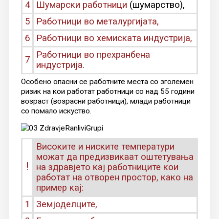
4
Шумарски работници
(шумарство),
5
Работници во металургијата,
6
Работници во хемиската индустрија,
Работници во прехранбена
7
индустрија.
Особено опасни се работните места со зголемен
ризик на кои работат работници со над 55 години
возраст (возрасни работници), млади работници
со помало искуство.
Високите и ниските температури
можат да предизвикаат оштетувања
!
на здравјето кај работниците кои
работат на отворен простор, како на
пример кај:
1
Земјоделците,