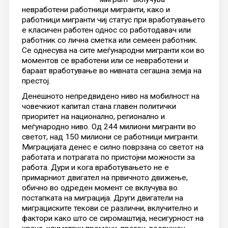
невработени работници мигранти, како и
работници мигранти чиј статус при вработувањето
е класичен работен однос со работодавач или
работник со лична сметка или семеен работник.
Се однесува на сите меѓународни мигранти кои во
моментов се вработени или се невработени и
бараат вработување во нивната сегашна земја на
престој.
Денешното непредвидено ниво на мобилност на
човечкиот капитал стана главен политички
приоритет на национално, регионално и
меѓународно ниво. Од 244 милиони мигранти во
светот, над 150 милиони се работници мигранти.
Миграцијата денес е силно поврзана со светот на
работата и потрагата по пристојни можности за
работа. Дури и кога вработувањето не е
примарниот двигател на првичното движење,
обично во одреден момент се вклучува во
постапката на миграција. Други двигатели на
миграциските текови се различни, вклучително и
фактори како што се сиромаштија, несигурност на