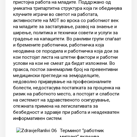
пристојна работа на младите. Поддржано од
уникатна трипартитна структура која ги обединува
клучните играчи во светот на работата,
активностите на МОТ во врска со работниот век
на младите за застапување, развој на знаење и
ширење, политика и технички совети и услуги за
градење на капацитети. Во ранливи групи спаѓаат
и бремените работнички, работничка која
неодамна се породила и работничка која дои за
кои постојат листа на штетни фактори и работни
услови на кои не смеат да бидат изложени. Во
пракса, постои занемарлив број на превентивни
медицински прегледи на земјоделците,
недоволно пријавување на професионалните
болести, недостасува постапката за проценка на
ризик на работното место, а постојат и слабости
на системот на здравственото осигурување,
отежната примена на легислативата за
безбедност и здравје при работа и неадекватен
информативен систем.
Терминот “работник
мигрант” вклучува