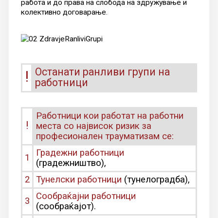
работа и до права на слобода на здружување и
колективно договарање.
Останати ранливи групи на
!
работници
Работници кои работат на работни
!
места со највисок ризик за
професионален трауматизам се:
Градежни работници
1
(градежништво),
2
Тунелски работници
(тунелоградба),
Сообраќајни работници
3
(сообраќајот).