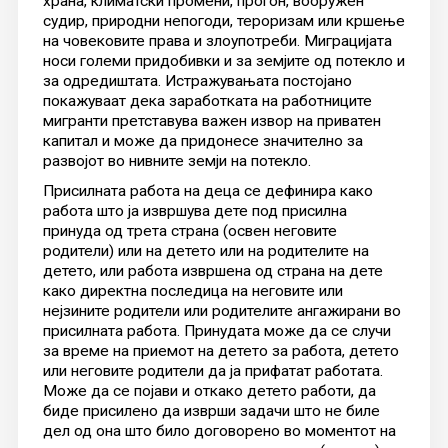
храна, климатски промени, прогон, вооружен
судир, природни непогоди, тероризам или кршење
на човековите права и злоупотреби. Миграцијата
носи големи придобивки и за земјите од потекло и
за одредиштата. Истражувањата постојано
покажуваат дека заработката на работниците
мигранти претставува важен извор на приватен
капитал и може да придонесе значително за
развојот во нивните земји на потекло.
Присилната работа на деца се дефинира како
работа што ја извршува дете под присилна
принуда од трета страна (освен неговите
родители) или на детето или на родителите на
детето, или работа извршена од страна на дете
како директна последица на неговите или
нејзините родители или родителите ангажирани во
присилната работа. Принудата може да се случи
за време на приемот на детето за работа, детето
или неговите родители да ја прифатат работата.
Може да се појави и откако детето работи, да
биде присилено да изврши задачи што не биле
дел од она што било договорено во моментот на