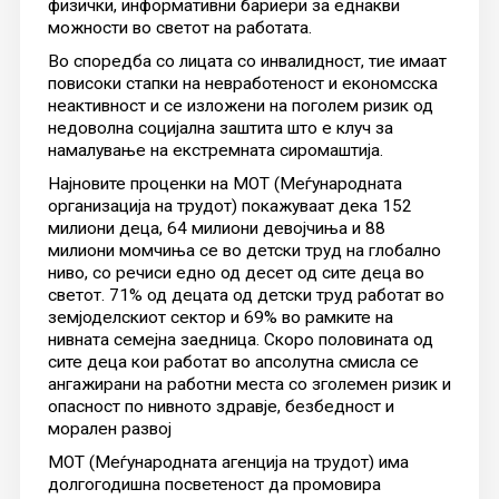
физички, информативни бариери за еднакви
можности во светот на работата.
Во споредба со лицата со инвалидност, тие имаат
повисоки стапки на невработеност и економсска
неактивност и се изложени на поголем ризик од
недоволна социјална заштита што е клуч за
намалување на екстремната сиромаштија.
Најновите проценки на МОТ (Меѓународната
организација на трудот) покажуваат дека 152
милиони деца, 64 милиони девојчиња и 88
милиони момчиња се во детски труд на глобално
ниво, со речиси едно од десет од сите деца во
светот. 71% од децата од детски труд работат во
земјоделскиот сектор и 69% во рамките на
нивната семејна заедница. Скоро половината од
сите деца кои работат во апсолутна смисла се
ангажирани на работни места со зголемен ризик и
опасност по нивното здравје, безбедност и
морален развој
МОТ (Меѓународната агенција на трудот) има
долгогодишна посветеност да промовира