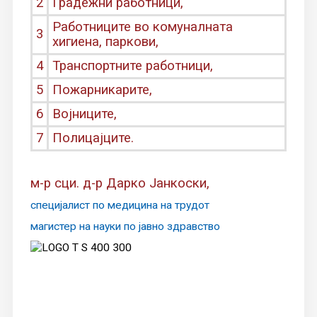
2
Градежни работници,
Работниците во комуналната
3
хигиена, паркови,
4
Транспортните работници,
5
Пожарникарите,
6
Војниците,
7
Полицајците.
м-р сци. д-р Дарко Јанкоски,
специјалист по медицина на трудот
магистер на науки по јавно здравство