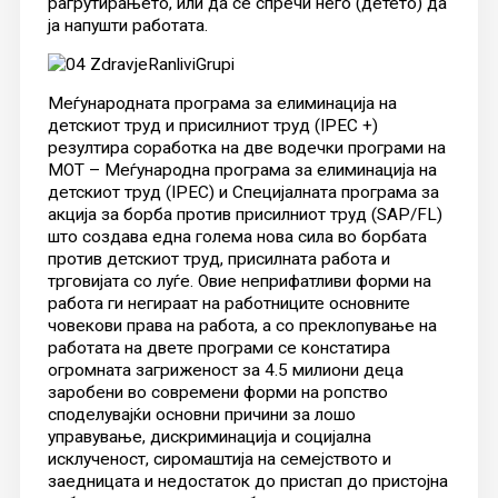
рагрутирањето, или да се спречи него (детето) да
ја напушти работата.
Меѓународната програма за елиминација на
детскиот труд и присилниот труд (IPEC +)
резултира соработка на две водечки програми на
МОТ – Меѓународна програма за елиминација на
детскиот труд (IPEC) и Специјалната програма за
акција за борба против присилниот труд (SAP/FL)
што создава една голема нова сила во борбата
против детскиот труд, присилната работа и
трговијата со луѓе. Овие неприфатливи форми на
работа ги негираат на работниците основните
човекови права на работа, а со преклопување на
работата на двете програми се констатира
огромната загриженост за 4.5 милиони деца
заробени во современи форми на ропство
споделувајќи основни причини за лошо
управување, дискриминација и социјална
исклученост, сиромаштија на семејството и
заедницата и недостаток до пристап до пристојна