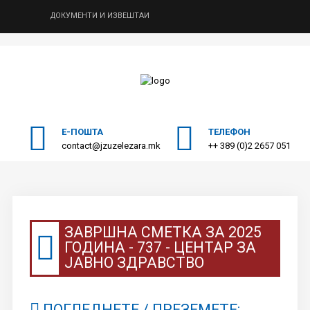
ДОКУМЕНТИ И ИЗВЕШТАИ
ПОЧЕТНА
Пребарајте
на нашата веб страна
ЗА НАС
СПЕЦИЈАЛИСТИЧКИ УСЛУГИ
Е-ПОШТА
ТЕЛЕФОН
contact@jzuzelezara.mk
++ 389 (0)2 2657 051
МЕДИЦИНА НА ТРУД
ДОНАТОРИ
ОДНОСИ СО ЈАВНОСТ
ЗАВРШНА СМЕТКА ЗА 2025
ГОДИНА - 737 - ЦЕНТАР ЗА
КОНТАКТ
ЈАВНО ЗДРАВСТВО
ПОГЛЕДНЕТЕ / ПРЕЗЕМЕТЕ: