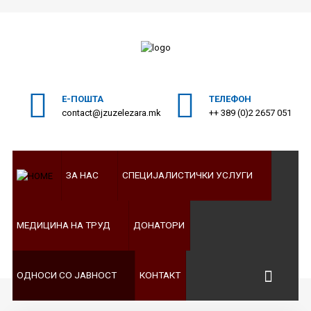
ПОЧЕТНА
Пребарајте
на нашата веб страна
ЗА
Е-ПОШТА
ТЕЛЕФОН
НАС
contact@jzuzelezara.mk
++ 389 (0)2 2657 051
СПЕЦИЈАЛИСТИЧКИ
УСЛУГИ
ЗА НАС
СПЕЦИЈАЛИСТИЧКИ УСЛУГИ
МЕДИЦИНА
НА
ТРУД
МЕДИЦИНА НА ТРУД
ДОНАТОРИ
ДОНАТОРИ
ОДНОСИ
ОДНОСИ СО ЈАВНОСТ
КОНТАКТ
СО
ЈАВНОСТ