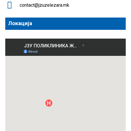
contact@jzuzelezara.mk
Локација