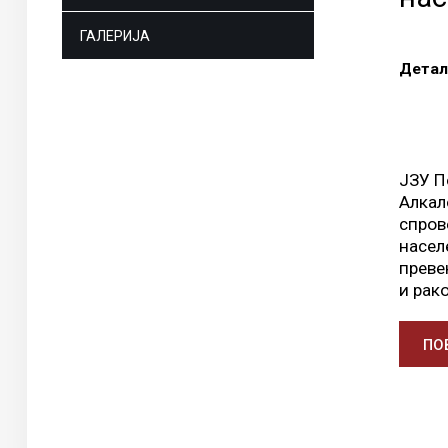
ГАЛЕРИЈА
Детал
ЈЗУ П
Алкал
спров
насел
преве
и рак
ПОВ