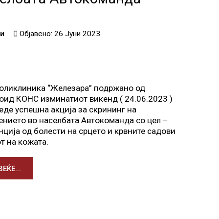
и
Објавено: 26 Јуни 2023
оликлиника “Железара” подржано од
оид КОНС изминатиот викенд ( 24.06.2023 )
еде успешна акција за скрининг на
ението во населбата Автокоманда со цел –
нција од болести на срцето и крвните садови
от на кожата.
ЕЌЕ...