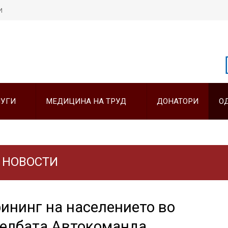
И
Пребарајте
на нашата веб стран
ЛУГИ
МЕДИЦИНА НА ТРУД
ДОНАТОРИ
О
НОВОСТИ
ининг на населението во
елбата Автокоманда