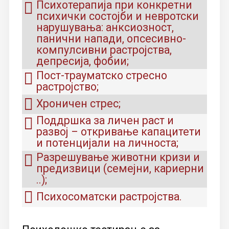
Психотерапија при конкретни
психички состојби и невротски
нарушувања: анксиозност,
панични напади, опсесивно-
компулсивни растројства,
депресија, фобии;
Пост-трауматско стресно
растројство;
Хроничен стрес;
Поддршка за личен раст и
развој – откривање капацитети
и потенцијали на личноста;
Разрешување животни кризи и
предизвици (семејни, кариерни
..);
Психосоматски растројства.