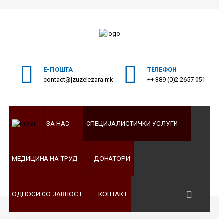
ПОЧЕТНА
Пребарајте
на нашата веб страна
ЗА
Е-ПОШТА
ТЕЛЕФОН
НАС
contact@jzuzelezara.mk
++ 389 (0)2 2657 051
СПЕЦИЈАЛИСТИЧКИ
УСЛУГИ
ЗА НАС
СПЕЦИЈАЛИСТИЧКИ УСЛУГИ
МЕДИЦИНА
НА
ТРУД
МЕДИЦИНА НА ТРУД
ДОНАТОРИ
ДОНАТОРИ
ОДНОСИ
ОДНОСИ СО ЈАВНОСТ
КОНТАКТ
СО
ЈАВНОСТ