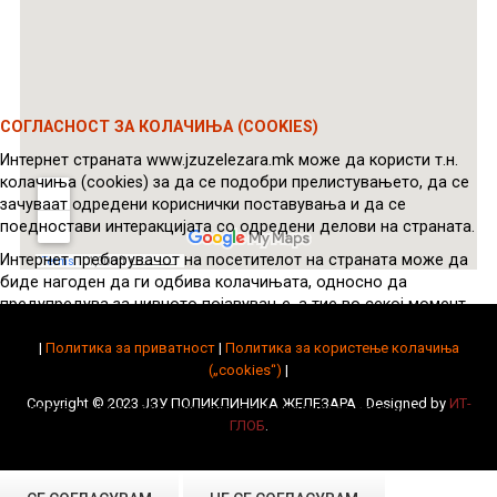
СОГЛАСНОСТ ЗА КОЛАЧИЊА (COOKIES)
Интернет страната www.jzuzelezara.mk може да користи т.н.
колачиња (cookies) за да се подобри прелистувањето, да се
зачуваат одредени кориснички поставувања и да се
поедностави интеракцијата со одредени делови на страната.
Интернет пребарувачот на посетителот на страната може да
биде нагоден да ги одбива колачињата, односно да
предупредува за нивното појавување, а тие во секој момент
можат да се избришат од уредот на посетителот.
|
Политика за приватност
|
Политика за користење колачиња
Во некои случаи, колачињата се потребни за правилно
(„cookies“)
|
функционирање на интернет страната.
Copyright © 2023 ЈЗУ ПОЛИКЛИНИКА ЖЕЛЕЗАРА . Designed by
ИТ-
Изберете дали се согласувате да се користат колачиња
ГЛОБ
.
(cookies)