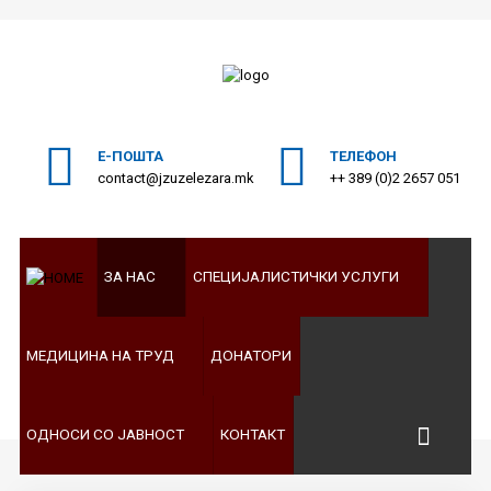
ПОЧЕТНА
Пребарајте
на нашата веб страна
ЗА
Е-ПОШТА
ТЕЛЕФОН
НАС
contact@jzuzelezara.mk
++ 389 (0)2 2657 051
СПЕЦИЈАЛИСТИЧКИ
УСЛУГИ
ЗА НАС
СПЕЦИЈАЛИСТИЧКИ УСЛУГИ
МЕДИЦИНА
НА
ТРУД
МЕДИЦИНА НА ТРУД
ДОНАТОРИ
ДОНАТОРИ
ОДНОСИ
ОДНОСИ СО ЈАВНОСТ
КОНТАКТ
СО
ЈАВНОСТ