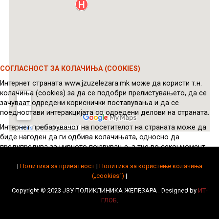
СОГЛАСНОСТ ЗА КОЛАЧИЊА (COOKIES)
Интернет страната www.jzuzelezara.mk може да користи т.н.
колачиња (cookies) за да се подобри прелистувањето, да се
зачуваат одредени кориснички поставувања и да се
поедностави интеракцијата со одредени делови на страната.
Интернет пребарувачот на посетителот на страната може да
биде нагоден да ги одбива колачињата, односно да
предупредува за нивното појавување, а тие во секој момент
можат да се избришат од уредот на посетителот.
|
Политика за приватност
|
Политика за користење колачиња
Во некои случаи, колачињата се потребни за правилно
(„cookies“)
|
функционирање на интернет страната.
Copyright © 2023 ЈЗУ ПОЛИКЛИНИКА ЖЕЛЕЗАРА . Designed by
ИТ-
Изберете дали се согласувате да се користат колачиња
ГЛОБ
.
(cookies)