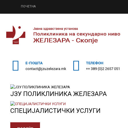
ПОЧЕТНА
ПОЧЕТНА
Пребарајте
на нашата веб страна
ЗА НАС
СПЕЦИЈАЛИСТИЧКИ УСЛУГИ
Е-ПОШТА
ТЕЛЕФОН
МЕДИЦИНА НА ТРУД
contact@jzuzelezara.mk
++ 389 (0)2 2657 051
ДОНАТОРИ
ОДНОСИ СО ЈАВНОСТ
ЈЗУ ПОЛИКЛИНИКА ЖЕЛЕЗАРА
КОНТАКТ
СПЕЦИЈАЛИСТИЧКИ УСЛУГИ