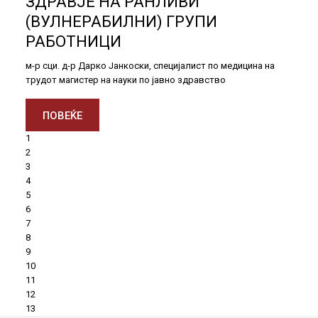
ЗДРАВЈЕ НА РАНЛИВИ
(ВУЛНЕРАБИЛНИ) ГРУПИ
РАБОТНИЦИ
м-р сци. д-р Дарко Јанкоски, специјалист по медицина на
трудот магистер на науки по јавно здравство
ПОВЕЌЕ
1
2
3
4
5
6
7
8
9
10
11
12
13